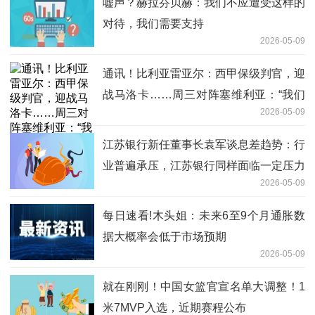
嘘声？赫拉芬贝赫：我们不应遭受这样的
对待，我们需要支持
2026-05-09
通讯！比利亚雷亚尔：西甲保级判官，迎
战马洛卡……周三对阵塞维利亚：“我们
2026-05-09
有38轮比赛来实现目标”
江苏银行新任董事长袁军谈息差趋势：行
业普遍承压，江苏银行同样面临一定压力
2026-05-09
每日速看!木头姐：未来6至9个月通胀数
据大概率会低于市场预期
2026-05-09
就在刚刚！中国女篮官宣名单大调整！1
米7MVP入选，近期赛程公布