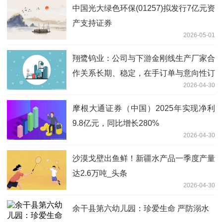
中国光大绿色环保(01257)拟发行7亿元资
产支持证券
2026-05-01
翔鹭钨业：公司与下游金刚线生产厂家合
作关系长期、稳定，在手订单与意向性订
2026-04-30
单充足
摩根大通证券（中国）2025年实现净利
9.8亿元，同比增长280%
2026-04-30
沙漠戈壁出鱼鲜！新疆水产品一季度产量
达2.6万吨_头条
2026-04-30
余干县第六幼儿园：珍爱生命 严防溺水