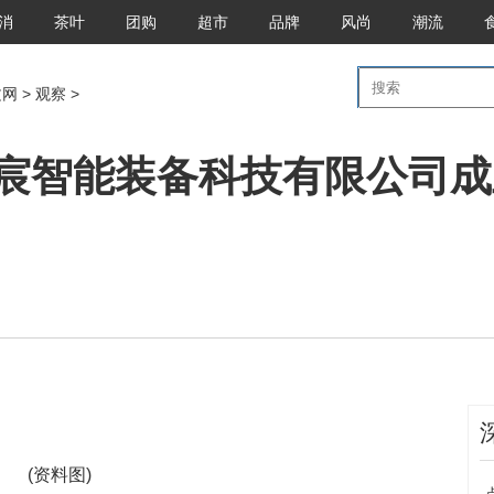
消
茶叶
团购
超市
品牌
风尚
潮流
文网
>
观察
>
宸智能装备科技有限公司成立
(资料图)