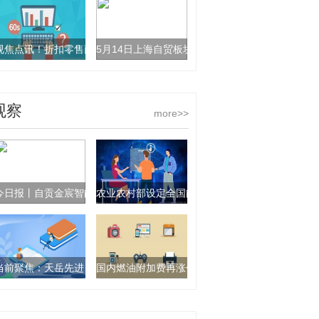
视焦点讯！折扣零售商Action业绩放缓3i集团股价暴跌
5月14日上海自贸板块跌幅达2% 最新快讯
观察
more>>
今日报丨自贡金宸智能装备科技有限公司成立 注册资本100万人民币
农业农村部设定全国能繁母猪正常保有量稳定在37
当前聚焦：天岳先进：公司所处碳化硅半导体衬底行业近年来市场竞争日
国内燃油附加费再涨价引爆“囤票潮” 去哪儿旅行：