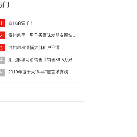
热门
嚣张的骗子！
电信诈骗黑手伸向线上新学期
贵州凯里一男子买野味发朋友圈炫耀被行政拘留
自如房租涨幅大引租户不满
二房东”吃相真难看！
湖北麻城两名销售商销售59.5万只伪劣口罩牟暴利被警方抓获
2019年度十大“科学”流言求真榜
你曾中枪几个？