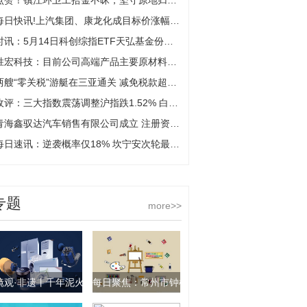
点赞！镇江环卫工拾金不昧，坚守原地归还失主手机获表彰
每日快讯!上汽集团、康龙化成目标价涨幅超50%；生物股份评级被调低｜券商评级观察
时讯：5月14日科创综指ETF天弘基金份额增加400万份，重仓股海光信息、寒武纪、摩尔线程
胜宏科技：目前公司高端产品主要原材料价格相对稳定 产品价格也较为稳定
两艘“零关税”游艇在三亚通关 减免税款超2700万元
收评：三大指数震荡调整沪指跌1.52% 白酒板块走强_今日精选
青海鑫驭达汽车销售有限公司成立 注册资本10万人民币 焦点速读
每日速讯：逆袭概率仅18% 坎宁安次轮最佳一战有负名宿压阵 美记：阵容太烂
专题
more>>
镜观·非遗丨千年泥火交融 淬炼一抹天青
每日聚焦：常州市钟楼区邹区罗倍照明电器经营部