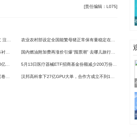
[责任编辑：L075]
今日报丨自贡金宸智能装备科技有限公司成立 注册资本100万人民币
农业农村部设定全国能繁母猪正常保有量稳定在3750万头左右
当前聚焦：天岳先进：公司所处碳化硅半导体衬底行业近年来市场竞争日趋激烈，产品价格面临一定下行压力
国内燃油附加费再涨价引爆“囤票潮” 去哪儿旅行：预订端午节机票量涨84%
速看：牧原股份：2026年资本开支控制在100亿元内
5月13日医疗器械ETF招商基金份额减少200万份，重仓股迈瑞医疗、联影医疗、英科医疗
看点：跟队：皇马正为欧足联整理内格雷拉案卷宗材料
汉邦高科拿下27亿GPU大单，合作方成立不到1年、探访注册地“查无此司”