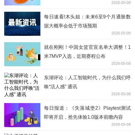
2026-05-09
每日速看!木头姐：未来6至9个月通胀数
据大概率会低于市场预期
2026-05-09
就在刚刚！中国女篮官宣名单大调整！1
米7MVP入选，近期赛程公布
2026-05-08
东湖评论：人工智能时代，为什么我们呼
唤“活人感” 通讯
2026-05-08
每日报道：《失落城堡2》Playtest测试
即将开启，抢先体验1.0版本前瞻内容
2026-05-08