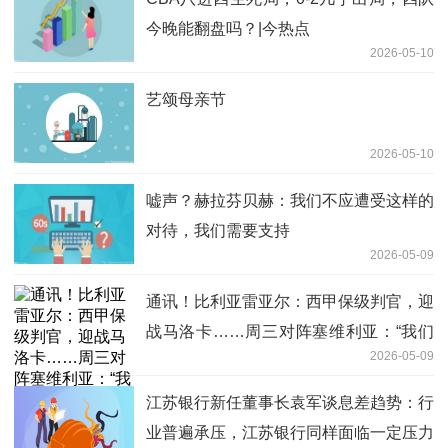
今晚能翻盘吗？|今热点
2026-05-10
艺颂母亲节
2026-05-10
嘘声？赫拉芬贝赫：我们不应遭受这样的
对待，我们需要支持
2026-05-09
通讯！比利亚雷亚尔：西甲保级判官，迎
战马洛卡……周三对阵塞维利亚：“我们
2026-05-09
有38轮比赛来实现目标”
江苏银行新任董事长袁军谈息差趋势：行
业普遍承压，江苏银行同样面临一定压力