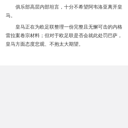
俱乐部高层内部坦言，十分不希望阿韦洛亚离开皇
马。
皇马正在为欧足联整理一份完整且无懈可击的内格
雷拉案卷宗材料；但对于欧足联是否会就此处罚巴萨，
皇马方面态度悲观、不抱太大期望。