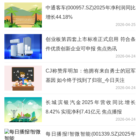
中通客车(000957.SZ)2025年净利润同比
增长44.18%
2026-04-25
创业板第四套上市标准正式启用 符合条
件优质创新企业可申报 焦点热讯
2026-04-24
CJ称赞库明加：他拥有来自勇士的冠军
基因 如今终于找到了归宿_今日关注
2026-04-24
长城滨银汽金2025年营收同比增长
8.42% 实现净利7.41亿元 焦点播报
2026-04-24
每日播报!智微智能(001339.SZ)2025年