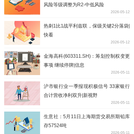
风险等级调整为R2-中低风险
2026-05-12
热刺1比1战平利兹联，保级关键2分落袋|
快看
2026-05-12
金海高科(603311.SH)：筹划控制权变更
事项 继续停牌|信息
2026-05-11
沪市银行业一季报现积极信号 33家银行
合计营收净利双升|新视野
2026-05-11
生意社：5月11日上海期货交易所期铅库
存57524吨
2026-05-11