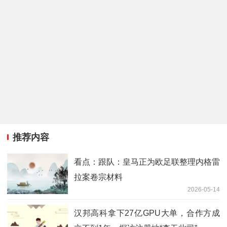
推荐内容
看点：跟队：皇马正为欧足联整理内格雷
拉案卷宗材料
2026-05-14
汉邦高科拿下27亿GPU大单，合作方成