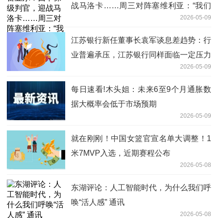
战马洛卡……周三对阵塞维利亚：“我们
2026-05-09
有38轮比赛来实现目标”
江苏银行新任董事长袁军谈息差趋势：行
业普遍承压，江苏银行同样面临一定压力
2026-05-09
每日速看!木头姐：未来6至9个月通胀数
据大概率会低于市场预期
2026-05-09
就在刚刚！中国女篮官宣名单大调整！1
米7MVP入选，近期赛程公布
2026-05-08
东湖评论：人工智能时代，为什么我们呼
唤“活人感” 通讯
2026-05-08