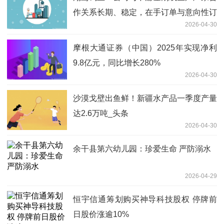
作关系长期、稳定，在手订单与意向性订
2026-04-30
单充足
摩根大通证券（中国）2025年实现净利
9.8亿元，同比增长280%
2026-04-30
沙漠戈壁出鱼鲜！新疆水产品一季度产量
达2.6万吨_头条
2026-04-30
余干县第六幼儿园：珍爱生命 严防溺水
2026-04-29
恒宇信通筹划购买神导科技股权 停牌前
日股价涨逾10%