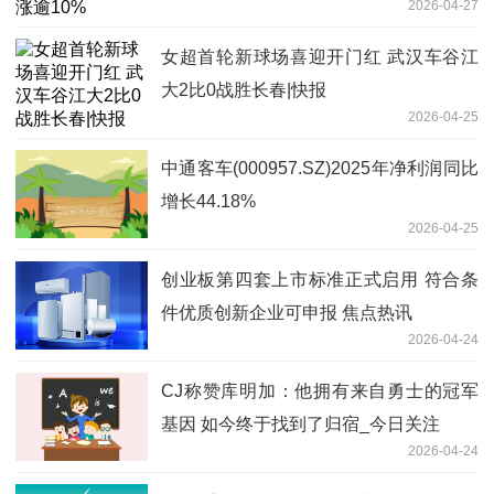
2026-04-27
女超首轮新球场喜迎开门红 武汉车谷江
大2比0战胜长春|快报
2026-04-25
中通客车(000957.SZ)2025年净利润同比
增长44.18%
2026-04-25
创业板第四套上市标准正式启用 符合条
件优质创新企业可申报 焦点热讯
2026-04-24
CJ称赞库明加：他拥有来自勇士的冠军
基因 如今终于找到了归宿_今日关注
2026-04-24