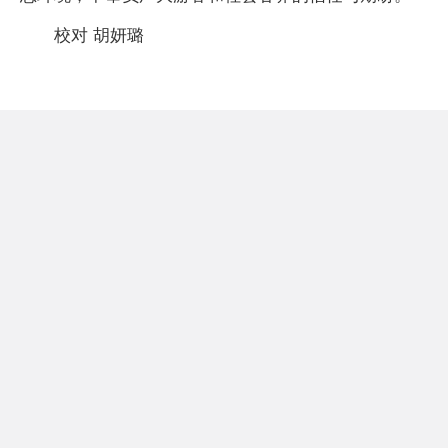
校对 胡妍璐