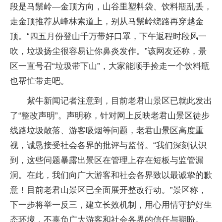
段是马鬃岭—金顶方向，山谷里塑料袋、饮料瓶乱丢，
走金顶推荐从峰林索道上，别从马鬃岭绕路再穿越金
顶。“四五月份登山千万带好口罩，下午返程时段风一
吹，垃圾扬尘很容易让你鼻炎发作。”该网友还称，景
区一直号召“垃圾带下山”，大家能顺手捡走一个饮料瓶
也帮忙带走吧。
紫牛新闻记者注意到，目前老君山景区已就此发出
了“整改声明”。声明称，针对网上反映老君山景区徒步
线路垃圾散落、游客吸烟等问题，老君山景区高度重
视，诚恳接受社会各界的批评与监督。“我们深刻认识
到，这些问题暴露出景区在管理上存在短板与监管漏
洞。在此，我们向广大游客和社会各界致以最诚挚的歉
意！目前老君山景区已全面展开整改行动。”景区称，
下一步将举一反三，建立长效机制，用心用情守护好生
态环境，不辜负广大游客和社会各界的信任与期盼。