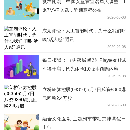
就在刚刚！中国女篮官宣名单大调整！1
米7MVP入选，近期赛程公布
2026-05-08
东湖评论：人工智能时代，为什么我们呼
唤“活人感” 通讯
2026-05-08
每日报道：《失落城堡2》Playtest测试
即将开启，抢先体验1.0版本前瞻内容
2026-05-08
立桥证券控股(08350)5月7日斥资9360港
元回购2.4万股
2026-05-08
融合文化互动 主题列车带动京津冀假日
出行