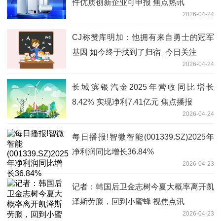
件优质创新企业可申报 焦点热讯
2026-04-24
CJ称赞库明加：他拥有来自勇士的冠军
基因 如今终于找到了归宿_今日关注
2026-04-24
长城滨银汽金2025年营收同比增长
8.42% 实现净利7.41亿元 焦点播报
2026-04-24
每日播报!智微智能(001339.SZ)2025年
净利润同比增长36.84%
2026-04-23
记者：韩国后卫金志树今夏大概率离开凯
泽斯劳滕，回到小蜜蜂 视焦点讯
2026-04-23