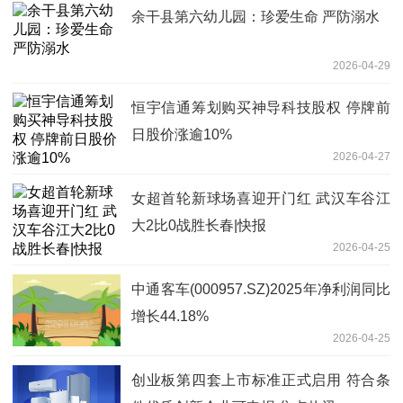
余干县第六幼儿园：珍爱生命 严防溺水
2026-04-29
恒宇信通筹划购买神导科技股权 停牌前
日股价涨逾10%
2026-04-27
女超首轮新球场喜迎开门红 武汉车谷江
大2比0战胜长春|快报
2026-04-25
中通客车(000957.SZ)2025年净利润同比
增长44.18%
2026-04-25
创业板第四套上市标准正式启用 符合条