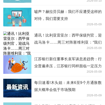
2026-05-10
嘘声？赫拉芬贝赫：我们不应遭受这样的
对待，我们需要支持
2026-05-09
通讯！比利亚雷亚尔：西甲保级判官，迎
战马洛卡……周三对阵塞维利亚：“我们
2026-05-09
有38轮比赛来实现目标”
江苏银行新任董事长袁军谈息差趋势：行
业普遍承压，江苏银行同样面临一定压力
2026-05-09
每日速看!木头姐：未来6至9个月通胀数
据大概率会低于市场预期
2026-05-09