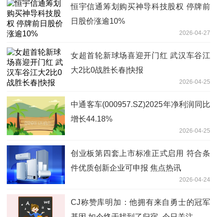
恒宇信通筹划购买神导科技股权 停牌前
日股价涨逾10%
2026-04-27
女超首轮新球场喜迎开门红 武汉车谷江
大2比0战胜长春|快报
2026-04-25
中通客车(000957.SZ)2025年净利润同比
增长44.18%
2026-04-25
创业板第四套上市标准正式启用 符合条
件优质创新企业可申报 焦点热讯
2026-04-24
CJ称赞库明加：他拥有来自勇士的冠军
基因 如今终于找到了归宿_今日关注