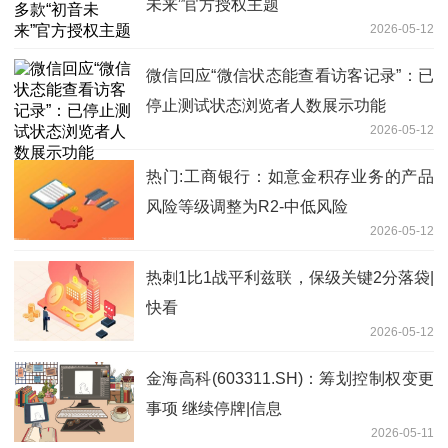
未来”官方授权主题
2026-05-12
微信回应“微信状态能查看访客记录”：已
停止测试状态浏览者人数展示功能
2026-05-12
热门:工商银行：如意金积存业务的产品
风险等级调整为R2-中低风险
2026-05-12
热刺1比1战平利兹联，保级关键2分落袋|
快看
2026-05-12
金海高科(603311.SH)：筹划控制权变更
事项 继续停牌|信息
2026-05-11