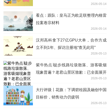
2026-05-14
英科医疗
看点：跟队：皇马正为欧足联整理内格雷
拉案卷宗材料
2026-05-14
汉邦高科拿下27亿GPU大单，合作方成
立不到1年、探访注册地“查无此司”
2026-05-13
紫牛热点∣徒步线路垃圾散落、游客吸烟
现象普遍？老君山景区致歉：已全面展开
2026-05-13
整改
大行评级丨花旗：下调碧桂园及融创中国
目标价，销售动力仍疲弱
2026-05-13