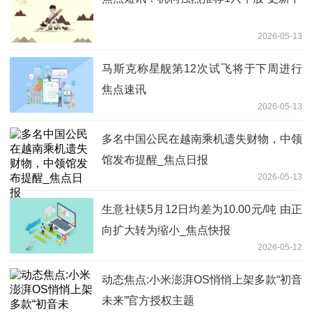
2026-05-13
马斯克称星舰第12次试飞将于下周进行
焦点速讯
2026-05-13
多名中国公民在越南乘机遗失财物，中领
馆发布提醒_焦点日报
2026-05-13
生意社镁5月12日均差为10.00元/吨 由正
向扩大转为缩小_焦点快报
2026-05-12
动态焦点:小米澎湃OS悄悄上架多款“初音
未来”官方授权主题