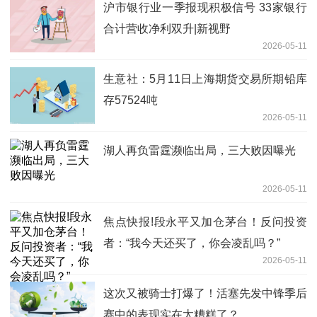
沪市银行业一季报现积极信号 33家银行
合计营收净利双升|新视野
2026-05-11
生意社：5月11日上海期货交易所期铅库
存57524吨
2026-05-11
湖人再负雷霆濒临出局，三大败因曝光
2026-05-11
焦点快报!段永平又加仓茅台！反问投资
者：“我今天还买了，你会凌乱吗？”
2026-05-11
这次又被骑士打爆了！活塞先发中锋季后
赛中的表现实在太糟糕了？