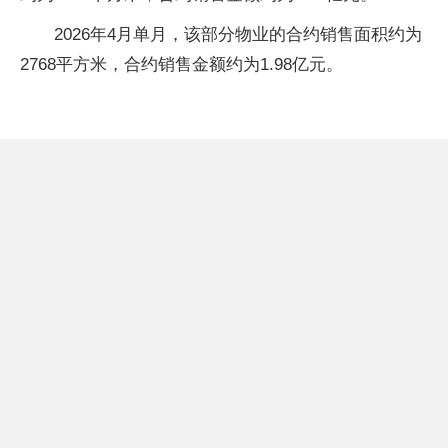
2026年4月单月，该部分物业的合约销售面积约为
2768平方米，合约销售金额约为1.98亿元。