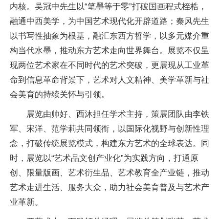
内核。吴冠中先生以“笔墨等于零”打破国画程式桎梏，
融通中西美学，为
中国艺术现代化开辟道路；秦风先生
以书写
性抽象为根基，融汇东西方哲学，以多元媒介重
构当代水墨，推动东方艺术走向世界舞
台。展览不仅呈
现两位艺术家在不同时代的艺术突破，更展现从工业革
命到信息革命背景下，艺术对人文
精神、美学革新与社
会美育的持续关怀与引领。
展览由帅好、西沐担任学术主持，策展团队由李铁
军、宋洋、范学莉共同领衔，以国际化视野与创新
性理
念，打破传统展览模式，构建东方艺术的全球表达。同
时，展览以“艺术品文创产业化”为实践方向，打通原
创、限量版画、艺术衍生品、艺术教育全产业链，推动
艺术走进生活、服务大众，助力社会美育普及与艺术产
业革新。