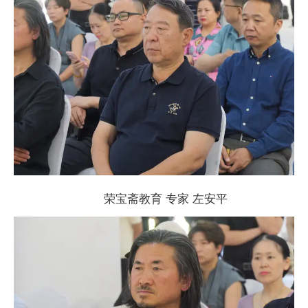
荣宝斋教育 专家 左安
平