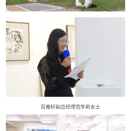
百雅轩副
总经理范学莉女士