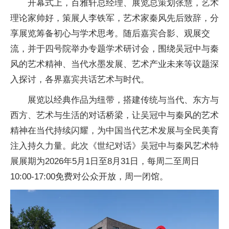
开幕式上，百雅轩
总经理、展览
总策划张慧，艺术
理论家帅好，策展人李铁军，艺术家秦风先后致辞，分
享展览筹备
初心与学术思考。随后嘉宾合影、观展交
流，并于四号院举办专题学术研讨会，围绕吴冠中与秦
风的艺术
精神、当代水墨发展、艺术产业未来等议题深
入探讨，各界嘉宾共话艺术与时代。
展览以经典作品为纽带，搭建传统与当代、东方与
西方、艺术与生活的对话桥梁，让吴冠中与秦风的艺术
精神在当代持续闪耀，为
中国当代艺术发展与全民美育
注入持久力量。此次《世纪对话》吴冠中与秦风艺术特
展展期为2026年5月1日至8月31日，每周二至周日
10:00-17:00免费对公众开放，周一闭馆。