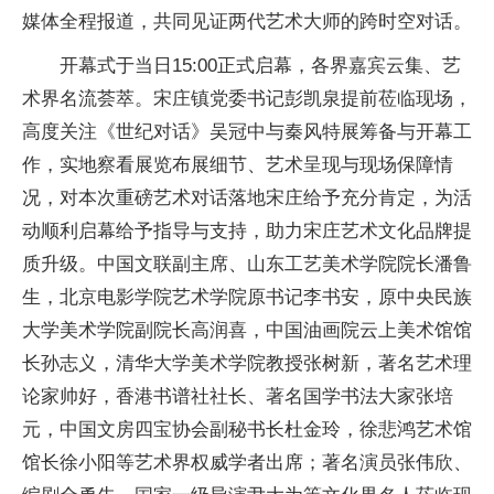
媒体全程报道，共同见证两代艺术
大师的跨时空对话。
开幕式于当日15:00正式启幕，各界嘉宾云集、艺
术界名流荟萃。宋庄镇党委
书记彭凯泉提前莅临现场，
高度关注《世纪对话》吴冠中与秦风特展筹备与开幕工
作，实地察看展览布展细节、艺术呈现与现场保障情
况，对本次重磅艺术对话落地宋庄给予充分肯定，为活
动顺利启幕给予指导与支持，助力宋庄艺术文化品牌提
质升级。
中国文联副
主席、山东工艺美术学院院长潘鲁
生，北京电影学院艺术学院原
书记李书安，原
中央民族
大学美术学院副院长高润喜，
中国油画院云上美术馆馆
长孙志义，清华大学美术学院教授张树新，著名艺术理
论家帅好，
香港书谱社社长、著名国学书法大家张培
元，
中国文房四宝
协会副秘书长杜金玲，徐悲鸿艺术馆
馆长徐小阳等艺术界权威学者出席；著名演员张伟欣、