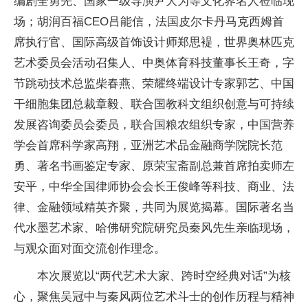
编剧全勇先、
国家一级导演尹大为等文化界名人莅临现
场；胡润百福CEO吕能信，法国皮尔卡丹马克西姆首
席执行官、国际高级首饰设计师郑思褆，世界奥林匹克
艺术
委员会活动召集人、中奥体育科技董事长王奇，字
节跳动技术
总监柴春燕、荣耀终端设计专家郭艺、
中国
干细胞集团
总裁章毅、
联合国教科文组织创意与可持续
发展咨询
委员会
委员，
联合国粮农组织专家，
中国营养
学会首席科学家高翔，亚洲艺术品
金融商学院院长范
勇、著名书画鉴定专家、原荣宝斋副
总兼首席拍卖师左
安
平，中华全国律师
协会
会长王俊峰等科技、商业、
法
律、
金融领域精英齐聚，共同为展览揭幕。国际著名当
代水墨艺术家、哈
佛研究院研究员秦风先生亲临现场，
与观众面对面交流创作理念。
本次展览以“两代艺术大家、跨时空经典对话”为核
心，聚焦吴冠中与秦风两位艺术斗士的创作历程与
精神