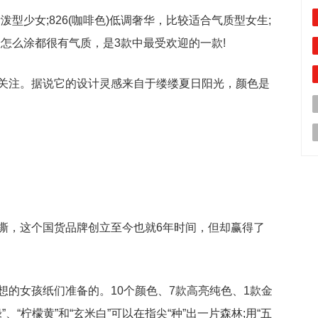
活泼型少女;826(咖啡色)低调奢华，比较适合气质型女生;
论怎么涂都很有气质，是3款中最受欢迎的一款!
关注。据说它的设计灵感来自于缕缕夏日阳光，颜色是
撕，这个国货品牌创立至今也就6年时间，但却赢得了
想的女孩纸们准备的。10个颜色、7款高亮纯色、1款金
、“柠檬黄”和“玄米白”可以在指尖“种”出一片森林;用“五