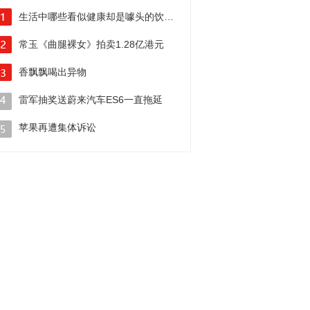
生活中哪些看似健康却是噱头的饮食呢？
常玉《曲腿裸女》拍卖1.28亿港元
刷新艺术家最高拍卖成交纪录
香飘飘喝出异物
超市和供货商却相互推卸责任
雷军抽奖送蔚来汽车ES6一直拖延
网友：蔚来不厚道
苹果再遭集体诉讼
被指提供劣质的翻新产品