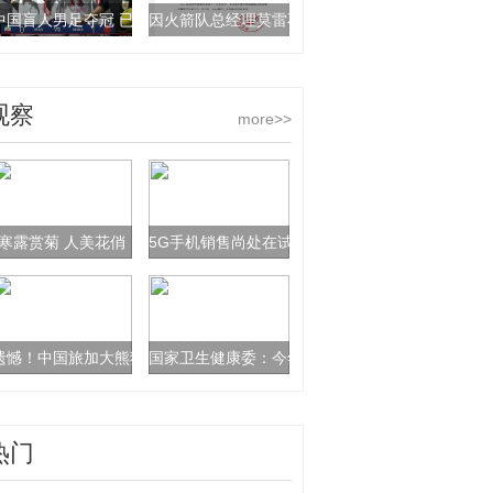
中国盲人男足夺冠 已是第六次站上亚洲之巅
因火箭队总经理莫雷不当言论 vivo终止NBA合作
观察
more>>
寒露赏菊 人美花俏
5G手机销售尚处在试水阶段 何时才能迎来井喷式
遗憾！中国旅加大熊猫“二顺”未能再次成功怀孕
国家卫生健康委：今年将在567个县(市、区)试点
热门