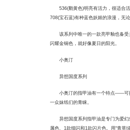
536(鹅黄色)明亮有活力，很适合
708(宝石蓝)有种蓝色妖姬的浪漫，无
该系列中唯一的一款亮甲釉也备受
闪耀金铜色，就好像夏日的阳光。
小奥汀
异想国度系列
小奥汀的指甲油有一个特点——可
一众妹纸们的青睐。
异想国度系列指甲油是专门为爱幻
属色、1款细闪和1款闪片色。用“青草绿”