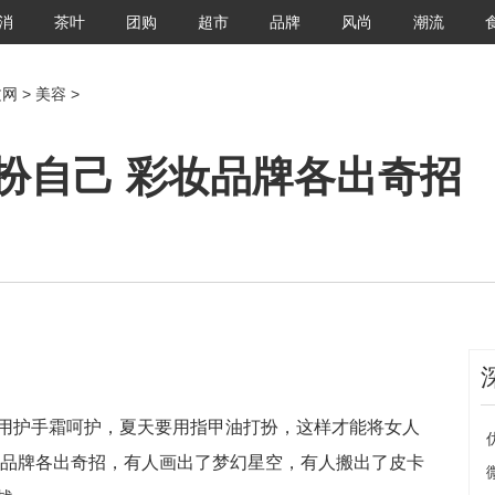
消
茶叶
团购
超市
品牌
风尚
潮流
文网
>
美容
>
扮自己 彩妆品牌各出奇招
用护手霜呵护，夏天要用指甲油打扮，这样才能将女人
妆品牌各出奇招，有人画出了梦幻星空，有人搬出了皮卡