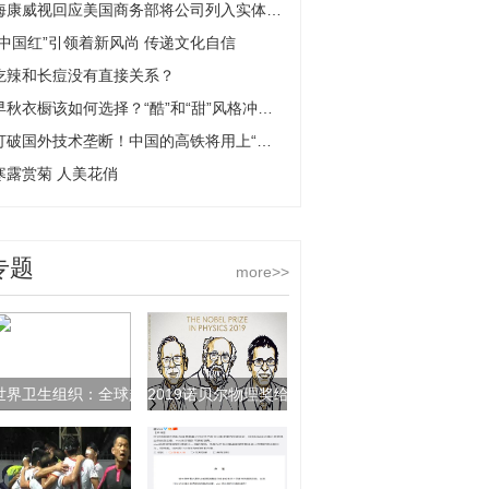
海康威视回应美国商务部将公司列入实体清单：长期影响有限
“中国红”引领着新风尚 传递文化自信
吃辣和长痘没有直接关系？
早秋衣橱该如何选择？“酷”和“甜”风格冲撞糅杂
打破国外技术垄断！中国的高铁将用上“中国轴”
寒露赏菊 人美花俏
专题
more>>
世界卫生组织：全球超过22亿人失明或存在视力障碍
2019诺贝尔物理奖给了三位天体物理学家