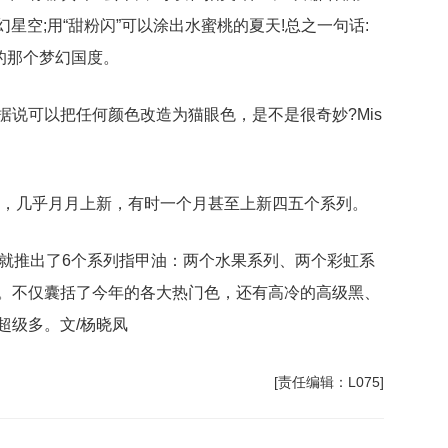
幻星空;用“甜粉闪”可以涂出水蜜桃的夏天!总之一句话:
的那个梦幻国度。
据说可以把任何颜色改造为猫眼色，是不是很奇妙?Mis
的魔鬼，几乎月月上新，有时一个月甚至上新四五个系列。
andy就推出了6个系列指甲油：两个水果系列、两个彩虹系
。不仅囊括了今年的各大热门色，还有高冷的高级黑、
超级多。文/杨晓凤
[责任编辑：L075]