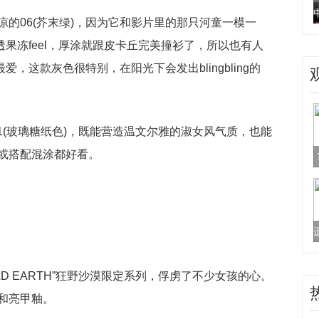
的06(芥末绿)，因为它和影片里的那只河童一模一
透果冻feel，厚涂就跟皮卡丘完美撞衫了，所以也有人
爱，这款灰色很特别，在阳光下会发出blingbling的
和01(玻璃糖纸色)，既能营造温文尔雅的淑女风气质，也能
或搭配混涂都好看。
LD EARTH”狂野沙漠限定系列，俘虏了不少女孩的心。
和亮甲釉。