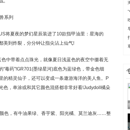
战。
角兽系列
OUS将夏夜的梦幻星辰装进了10款指甲油里：星海的
都美到炸裂，分分钟让指尖沾上仙气!
浅的蓝色中带着点点珠光，就像夏日浅蓝色的夜空中缀着无
毒药”!GR701(墨绿星河)底色为蓝绿色，带金色细
里的精灵仙子，还可以变成一条遨游海洋的美人鱼。P
光色，单涂或和其它颜色混搭都非常好看!Judydoll橘朵
有16个颜色，有牛油果绿、香芋紫、阳光橘、莫兰迪灰……整