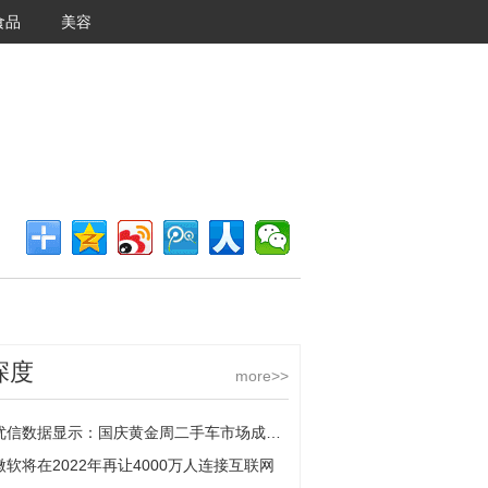
食品
美容
<<返回首页
深度
more>>
优信数据显示：国庆黄金周二手车市场成交量比去年同期增长5.5%
微软将在2022年再让4000万人连接互联网