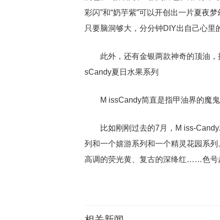
彩闪”和“奶芋紫”可以开创出一片夏夜梦
只要脑洞够大，分分钟DIY出自己心里
此外，还有金银两款神奇的顶油，
sCandy夏日水果系列
M issCandy简直是指甲油界
比如刚刚过去的7月，M iss-C
列和一个嬉游系列和一个精灵花园系列
高调的荧光黄、复古的深绛红……色号
相关新闻