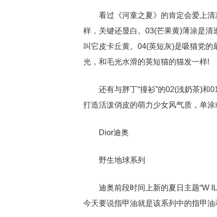
看过《河童之夏》的肯定会爱上清凉
样，关键还显白。03(芒果黄)薄涂是清
叫它皮卡丘黄。04(英短灰)是吸猫党的最
光，和毛光水滑的英短猫的猫发一样!
还有与胖丁“撞衫”的02(浅奶茶)
打造活泼俏皮的萌力少女风气质，单涂
Dior迪奥
野生地球系列
迪奥前段时间上新的夏日主题“W I
今天要说指甲油就是该系列中的指甲油