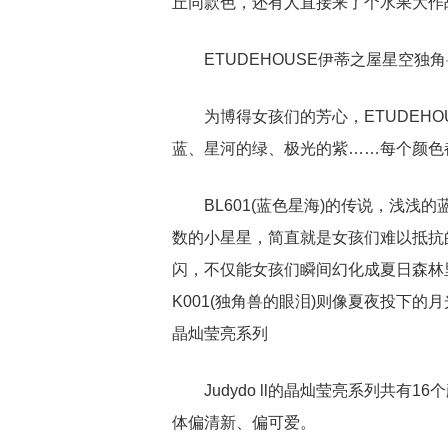
丘同款色，还有人直接来了个水果大作
ETUDEHOUSE伊蒂之屋星空独
为博得女孩们的芳心，ETUDEH
蓝、星河的绿、极光的紫……每个颜色
BL601(蓝色星海)的传说，浅
数的小星星，简直就是女孩们难以抵抗的“
闪，不仅能女孩们瞬间幻化成夏日森林
K001(独角兽的眼泪)则像夏夜投下的月
晶灿莹亮系列
Judydo ll的晶灿莹亮系列共
体偏清新、偏可爱。