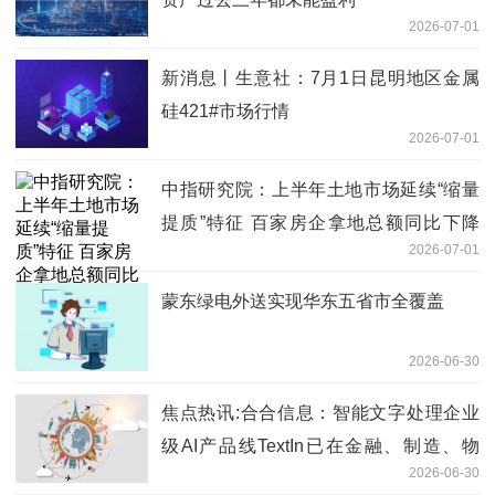
2026-07-01
新消息丨生意社：7月1日昆明地区金属
硅421#市场行情
2026-07-01
中指研究院：上半年土地市场延续“缩量
提质”特征 百家房企拿地总额同比下降
2026-07-01
33.7%
蒙东绿电外送实现华东五省市全覆盖
2026-06-30
焦点热讯:合合信息：智能文字处理企业
级AI产品线TextIn已在金融、制造、物
2026-06-30
流、政务等近30个行业累计服务千余家