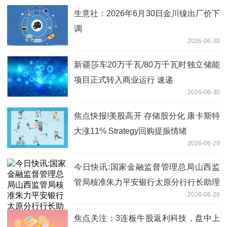
客户
生意社：2026年6月30日金川镍出厂价下
调
2026-06-30
新疆莎车20万千瓦/80万千瓦时独立储能
项目正式转入商业运行 速递
2026-06-30
焦点快报!美股高开 存储股分化 康卡斯特
大涨11% Strategy回购提振情绪
2026-06-29
今日快讯:国家金融监督管理总局山西监
管局核准朱力平安银行太原分行行长助理
2026-06-29
任职资格
焦点关注：3连板牛股返利科技，盘中上