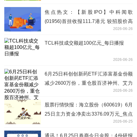
焦点热文：【新股IPO】中科闻歌
(01956)首挂收报111.7港元 较招股价高
2026-06-26
84.02%
TCL科技成交额超100亿元_每日播报
2026-06-26
6月25日科创创新药ETF汇添富基金份额
减少2600万份，重仓股百济神州、艾力
2026-06-26
斯、百利天恒_快资讯
股票行情快报：海立股份（600619）6月
25日主力资金净卖出3376.09万元_焦点
2026-06-25
热文
通讯！6月25日券商今日金股：4份研报