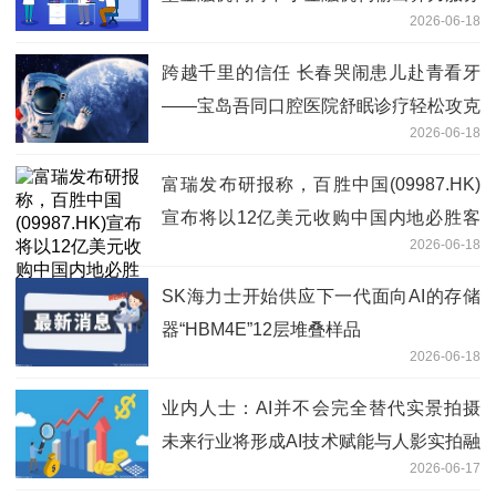
2026-06-18
跨越千里的信任 长春哭闹患儿赴青看牙
——宝岛吾同口腔医院舒眠诊疗轻松攻克
2026-06-18
全口龋齿 焦点短讯
富瑞发布研报称，百胜中国(09987.HK)
宣布将以12亿美元收购中国内地必胜客
2026-06-18
品牌的商标所有权 今热点
SK海力士开始供应下一代面向AI的存储
器“HBM4E”12层堆叠样品
2026-06-18
业内人士：AI并不会完全替代实景拍摄
未来行业将形成AI技术赋能与人影实拍融
2026-06-17
合共生的全新发展模式