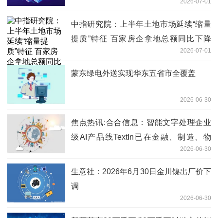
2026-07-01
中指研究院：上半年土地市场延续“缩量
提质”特征 百家房企拿地总额同比下降
2026-07-01
33.7%
蒙东绿电外送实现华东五省市全覆盖
2026-06-30
焦点热讯:合合信息：智能文字处理企业
级AI产品线TextIn已在金融、制造、物
2026-06-30
流、政务等近30个行业累计服务千余家
客户
生意社：2026年6月30日金川镍出厂价下
调
2026-06-30