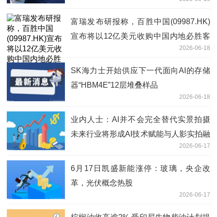
全口龋齿 焦点短讯
富瑞发布研报称，百胜中国(09987.HK)
宣布将以12亿美元收购中国内地必胜客
2026-06-18
品牌的商标所有权 今热点
SK海力士开始供应下一代面向AI的存储
器“HBM4E”12层堆叠样品
2026-06-18
业内人士：AI并不会完全替代实景拍摄
未来行业将形成AI技术赋能与人影实拍融
2026-06-17
合共生的全新发展模式
6月17日凯盛新能涨停：玻璃，央企改
革，光伏概念热股
2026-06-17