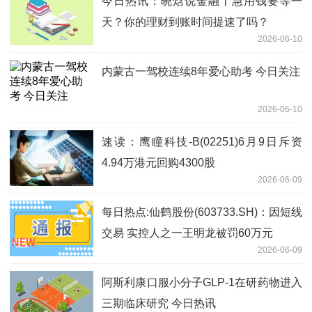
今日热讯：晓焓说金融丨急用钱要等一
天？你的理财到账时间提速了吗？
2026-06-10
内蒙古一驾校连续8年爱心助考 今日关注
2026-06-10
速读：鹰瞳科技-B(02251)6月9日斥资
4.94万港元回购4300股
2026-06-09
每日热点:仙鹤股份(603733.SH)：因短线
交易 实控人之一王明龙被罚60万元
2026-06-09
阿斯利康口服小分子GLP-1在研药物进入
三期临床研究 今日热讯