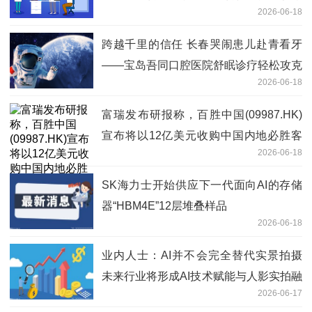
2026-06-18
跨越千里的信任 长春哭闹患儿赴青看牙
——宝岛吾同口腔医院舒眠诊疗轻松攻克
2026-06-18
全口龋齿 焦点短讯
富瑞发布研报称，百胜中国(09987.HK)
宣布将以12亿美元收购中国内地必胜客
2026-06-18
品牌的商标所有权 今热点
SK海力士开始供应下一代面向AI的存储
器“HBM4E”12层堆叠样品
2026-06-18
业内人士：AI并不会完全替代实景拍摄
未来行业将形成AI技术赋能与人影实拍融
2026-06-17
合共生的全新发展模式