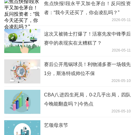
焦点快报!段永平又加仓茅台！反问投资
者：“我今天还买了，你会凌乱吗？”
2026-05-11
这次又被骑士打爆了！活塞先发中锋季后
赛中的表现实在太糟糕了？
2026-05-11
赛后公开甩锅球员！利物浦多赛一场领先
1分，斯洛特或帅位不保
2026-05-10
CBA八进四生死局，0-2几乎出局，四队
今晚能翻盘吗？|今热点
2026-05-10
艺颂母亲节