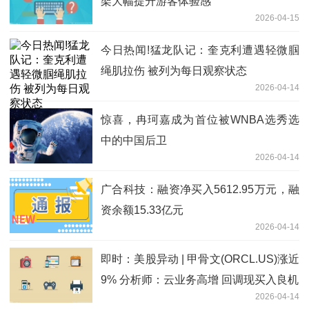
架大幅提升游客体验感
2026-04-15
今日热闻!猛龙队记：奎克利遭遇轻微腘
绳肌拉伤 被列为每日观察状态
2026-04-14
惊喜，冉珂嘉成为首位被WNBA选秀选
中的中国后卫
2026-04-14
广合科技：融资净买入5612.95万元，融
资余额15.33亿元
2026-04-14
即时：美股异动 | 甲骨文(ORCL.US)涨近
9% 分析师：云业务高增 回调现买入良机
2026-04-14