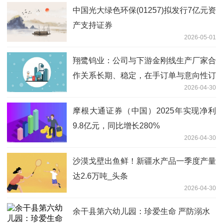
中国光大绿色环保(01257)拟发行7亿元资
产支持证券
2026-05-01
翔鹭钨业：公司与下游金刚线生产厂家合
作关系长期、稳定，在手订单与意向性订
2026-04-30
单充足
摩根大通证券（中国）2025年实现净利
9.8亿元，同比增长280%
2026-04-30
沙漠戈壁出鱼鲜！新疆水产品一季度产量
达2.6万吨_头条
2026-04-30
余干县第六幼儿园：珍爱生命 严防溺水