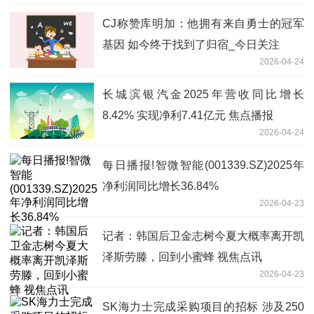
CJ称赞库明加：他拥有来自勇士的冠军
基因 如今终于找到了归宿_今日关注
2026-04-24
长城滨银汽金2025年营收同比增长
8.42% 实现净利7.41亿元 焦点播报
2026-04-24
每日播报!智微智能(001339.SZ)2025年
净利润同比增长36.84%
2026-04-23
记者：韩国后卫金志树今夏大概率离开凯
泽斯劳滕，回到小蜜蜂 视焦点讯
2026-04-23
SK海力士完成采购项目的招标 涉及250