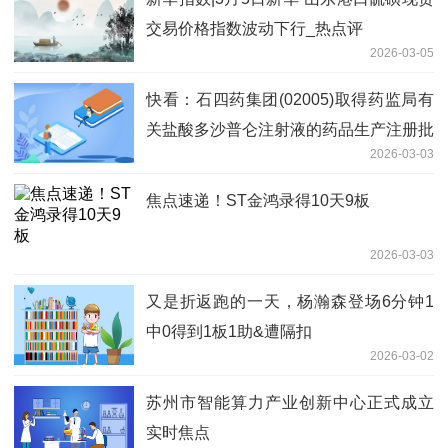
交易价格指数波动下行_热点评
2026-03-05
快看：石四药集团(02005)取得药监局有
关盐酸多沙普仑注射液的药品生产注册批
2026-03-03
件
焦点速递！ST金鸿录得10天9板
2026-03-03
又是折返跑的一天，杨瀚森登场6分钟1
中0得到1板1助&遭隔扣
2026-03-02
苏州市智能算力产业创新中心正式成立
实时焦点