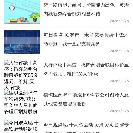
篮下终结能力超强，护筐能力出色，黄蜂
内线新秀综合能力相当不错
2026-03-25
每日看点!帕努奇：米兰需要顶级中锋才
能夺冠，我一直都支持莱奥
2026-03-25
大行评级丨高盛：微降药明合联目标价至
85.9港元，维持“买入”评级
2026-03-25
德琪医药-B午前涨超6% 获公司创始人及
其他管理层增持股份
2026-03-25
今日观点!西十高铁启动联调联试 首趟专