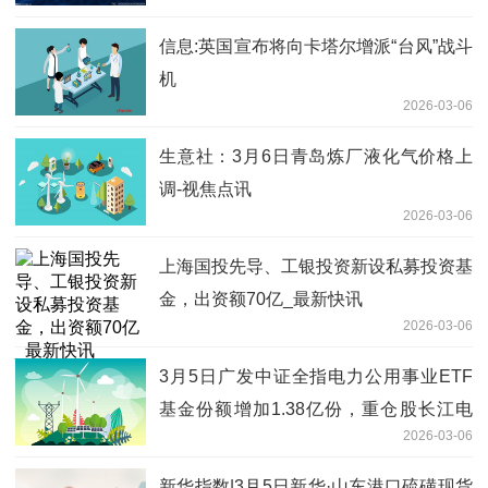
信息:英国宣布将向卡塔尔增派“台风”战斗
机
2026-03-06
生意社：3月6日青岛炼厂液化气价格上
调-视焦点讯
2026-03-06
上海国投先导、工银投资新设私募投资基
金，出资额70亿_最新快讯
2026-03-06
3月5日广发中证全指电力公用事业ETF
基金份额增加1.38亿份，重仓股长江电
2026-03-06
力、中国核电、三峡能源-快看
新华指数|3月5日新华·山东港口硫磺现货