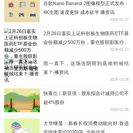
谷歌Nano Banana 2图像模型正式发布：
4K生图 速度更快 成本砍半 播资讯
2026-02-27
2月26日嘉实上证科创板生物医药ETF基
金份额减少500万份，重仓股联影医疗、
2026-02-27
百济神州、艾力斯 最资讯
雨一直下，这场连阴雨到底啥时候结
束？-播资讯
2026-02-26
快看点丨新亚强：股东拟合计减持公司不
超4%股份
2026-02-26
大华继显：新春长假消费动能向好 首选
安踏体育(02020)等_当前信息