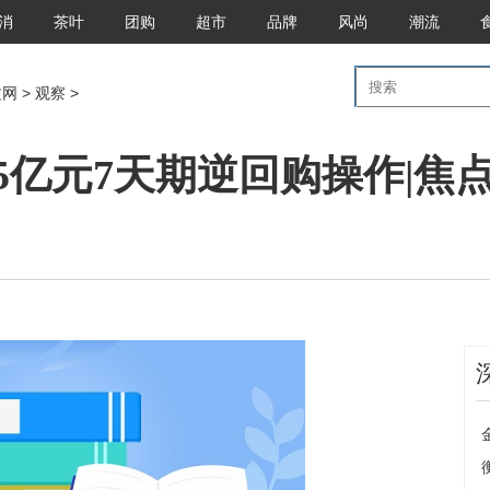
消
茶叶
团购
超市
品牌
风尚
潮流
文网
>
观察
>
5亿元7天期逆回购操作|焦