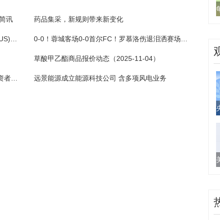
点简讯
药品集采，新规则带来新变化
美股异动 | 热门中概股普跌 富途控股(FUTU.US)跌逾5%|焦点快报
0-0！蓉城客场0-0首尔FC！罗慕洛伤退泪洒赛场，费利佩进球被吹
草酸甲乙酯商品报价动态（2025-11-04）
每日快讯!大行评级丨大摩：预计百胜中国投资者日将提及未来两至三年增长指标 评级“增持”
远景能源成立能源科技公司 含多项风电业务