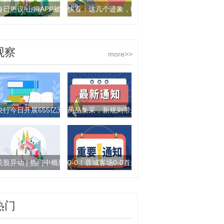
每日热议!山姆APP被差评刷屏？回应来了
快看：这几个迹象，暗示孩子真的很缺爱
观察
more>>
央行今日开展655亿元7天期逆回购操作|焦点简讯
药品集采，新规则带来新变化
美股异动 | 热门中概股普跌 富途控股(FUTU.US)跌逾5%|焦点快报
0-0！蓉城客场0-0首尔FC！罗慕洛伤退泪洒赛场
热门