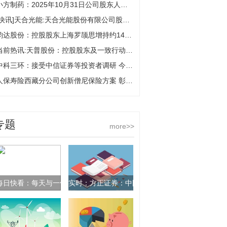
小方制药：2025年10月31日公司股东人数是13364户
[快讯]天合光能:天合光能股份有限公司股东减持股份结果 报道
韵达股份：控股股东上海罗颉思增持约1455万股，增持计划实施完成
当前热讯:天普股份：控股股东及一致行动人协议转让股份完成过户登记
中科三环：接受中信证券等投资者调研 今日要闻
人保寿险西藏分公司创新僧尼保险方案 彰显国有控股企业的责任担当
专题
more>>
每日快看：每天与一件国宝相遇 | 第4集 永乐大钟
实时：方正证券：中国信达拟减持不超1%公司股