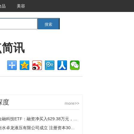
食品
美容
搜索
<<返回首页
点简讯
深度
more>>
金融科技ETF：融资净买入629.38万元，融资余额3.63亿元（11-04） 快看点
衡水卓龙液压有限公司成立 注册资本30万人民币