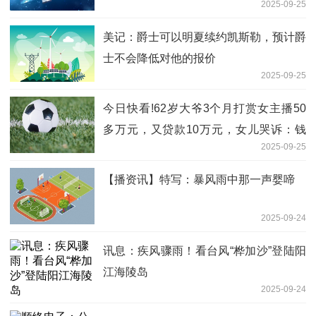
2025-09-25
讯
美记：爵士可以明夏续约凯斯勒，预计爵
士不会降低对他的报价
2025-09-25
今日快看!62岁大爷3个月打赏女主播50
多万元，又贷款10万元，女儿哭诉：钱
2025-09-25
都是种地攒的，直播平台回应
【播资讯】特写：暴风雨中那一声婴啼
2025-09-24
讯息：疾风骤雨！看台风“桦加沙”登陆阳
江海陵岛
2025-09-24