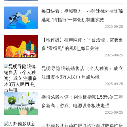
每日快看：樊城警方一小时速擒外省诈骗
逃犯 “情指行”一体化机制显实效
2025-09-25
【地评线】桂声网评：平台治理，需要更
多 “看得见” 的规则_每日关注
2025-09-25
昆明寻隐眼镜销售店（个人独资）成立
注册资本3万人民币 焦点热讯
2025-09-25
播报:A股收评：创业板指涨1.58%创三年
多新高，游戏、电源设备板块走强
2025-09-25
万邦德多肽新药在肥胖治疗领域取得临床