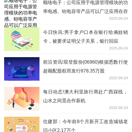
顺络电子：公司应用于电源管理模块的功
率电感、钽电容等产品可以广泛应用在存
2025-09-24
储等领域 即时
今日快讯:男子拿户口本在银行给俩娃销
卡，被要求证明父子关系，银行回应
2025-09-24
前沿资讯!双登股份(06960)根据悉数行使
超额配股权而发行878.35万股
2025-09-24
每日动态!澳大利亚旅行商赴广西踩线，
山水之间觅合作新机
2025-09-24
住建部：今年前8个月新开工改造城镇老
旧小区2.17万个