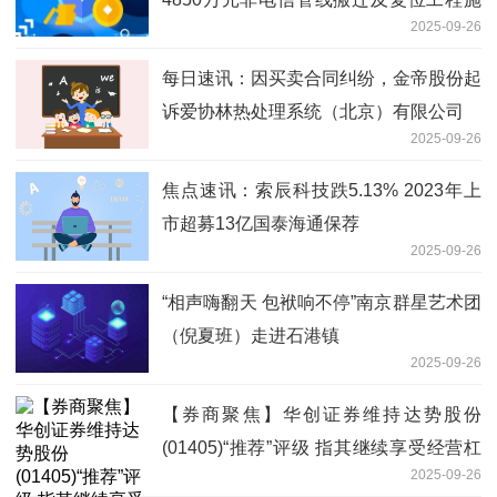
2025-09-26
工项目 观焦点
每日速讯：因买卖合同纠纷，金帝股份起
诉爱协林热处理系统（北京）有限公司
2025-09-26
焦点速讯：索辰科技跌5.13% 2023年上
市超募13亿国泰海通保荐
2025-09-26
“相声嗨翻天 包袱响不停”南京群星艺术团
（倪夏班）走进石港镇
2025-09-26
【券商聚焦】华创证券维持达势股份
(01405)“推荐”评级 指其继续享受经营杠
2025-09-26
杆红利-焦点日报