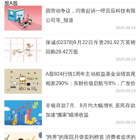
因劳动争议，闫青起诉一呼百应科技有限
公司等_报道
2025-09-23
保诚(02378)9月22日斥资291.92万英镑
回购28.42万股
2025-09-23
A股924行情1周年主动权益基金业绩首尾
相差290%：东财价值启航亏8%，广发价
2025-09-23
值优势亏3%，广发内需增长亏2.5%
非银存款7月、8月均大幅增长 居民存款
加速“搬家”瞄准收益
2025-09-23
“跨界”的医院月饼卖到榜首 消费者追求的