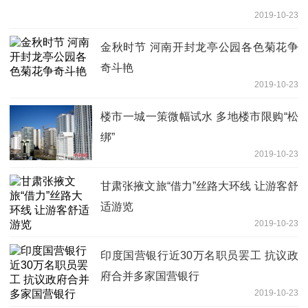
2019-10-23
金秋时节 河南开封龙亭公园各色菊花争
奇斗艳
2019-10-23
楼市一城一策微幅试水 多地楼市限购“松
绑”
2019-10-23
甘肃张掖文旅“借力”丝路大环线 让游客舒
适游览
2019-10-23
印度国营银行近30万名职员罢工 抗议政
府合并多家国营银行
2019-10-23