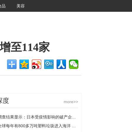
食品
美容
<<返回首页
至114家
深度
more>>
调查结果显示：日本受疫情影响的破产企业增至114家
全球每年有800多万吨塑料垃圾进入海洋 中国发力“限塑”