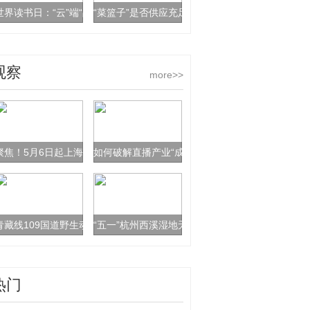
世界读书日：“云”端“品”书香 线下阅读空间人气渐涨
“菜篮子”是否供应充足？农业农村部：“菜篮子”产
观察
more>>
聚焦！5月6日起上海车辆出入高速公路收费站不按规定车道行驶将被严查
如何破解直播产业“成长烦恼”专家：应注入一些“冷
青藏线109国道野生动物岩羊路边悠然觅食 成青藏线靓丽风景
“五一”杭州西溪湿地无人机巡航 提醒游客分散式游
热门