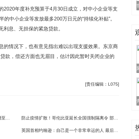
2020年度补充预算于4月30日成立，对中小企业等支
半的中小企业等发放最多200万日元的“持续化补贴”。
无利息、无担保的紧急贷款。
息的情况下，也有意见指出难以出现支援效果。东京商
急贷款，偿还方面也无眉目，估计因此暂时关闭企业的
[责任编辑：L075]
调查结果显示：日本受疫情影响的破产企业增至114家
防止疫情扩散！哥伦比亚延长全国强制隔离令 部分生产活动将获准重新开放
英国首相约翰逊：自己是一个非常幸运的人 最后挺过难关