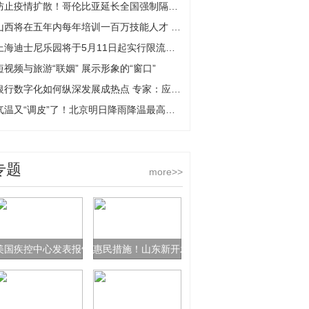
防止疫情扩散！哥伦比亚延长全国强制隔离令 部分生产活动将获准重新开放
山西将在五年内每年培训一百万技能人才 打造创新型劳动者大军
上海迪士尼乐园将于5月11日起实行限流重新开放 需出示“健康码”
短视频与旅游“联姻” 展示形象的“窗口”
银行数字化如何纵深发展成热点 专家：应加强组织和管理的数字化
气温又“调皮”了！北京明日降雨降温最高温仅20℃
专题
more>>
美国疾控中心发表报告：美国多项失误导致感染人数飙升
惠民措施！山东新开发418条精品线路供省内游客“