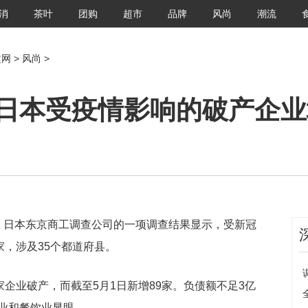
消
茶叶
团购
超市
品牌
风尚
潮流
文网
>
风尚
>
日本受疫情影响的破产企业增
网
，日本东京商工调查公司的一项调查结果显示，受新冠
家，涉及35个都道府县。
家企业破产，而截至5月1日新增89家。负债额不足3亿
业和餐饮业显眼。